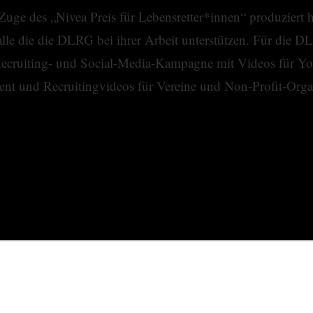
uge des „Nivea Preis für Lebensretter*innen“ produziert
le die die DLRG bei ihrer Arbeit unterstützen. Für die DL
 Recruiting- und Social-Media-Kampagne mit Videos für Y
ent und Recruitingvideos für Vereine und Non-Profit-Org