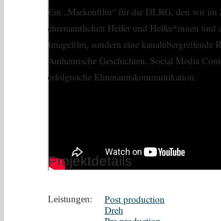
Ein „Markenfilm“ für die DLRG, den wir im Z
ehrenamtlichen Helfer und Helfer*innen und al
Imagefilm, sondern eine kanalübergreifende
Authentische Geschichten, Social Media Cont
erfolgreiche Ehrenamtskommunikation.
Projektdetails
Post production
Leistungen:
Dreh
Pre production