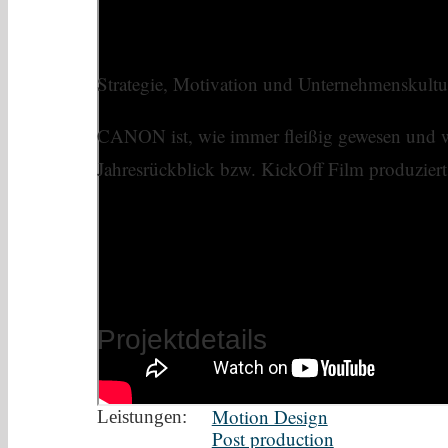
Strategie, Motivation und Unternehmenskultur
CANON ist, wie immer fleißig gewesen und wir 
Jahresrückblick bzw. KickOff Film produ
Projektdetails
Motion Design
Leistungen:
Post production