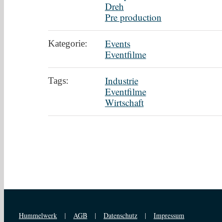
Dreh
Pre production
Events
Kategorie:
Eventfilme
Industrie
Tags:
Eventfilme
Wirtschaft
Hummelwerk
|
AGB
|
Datenschutz
|
Impressum