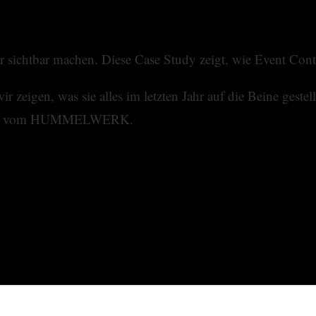
 sichtbar machen. Diese Case Study zeigt, wie Event Conte
zeigen, was sie alles im letzten Jahr auf die Beine gestell
ziert vom HUMMELWERK.