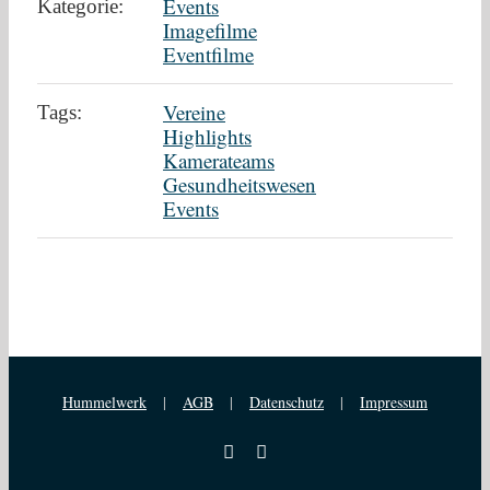
Events
Kategorie:
Imagefilme
Eventfilme
Vereine
Tags:
Highlights
Kamerateams
Gesundheitswesen
Events
Hummelwerk
|
AGB
|
Datenschutz
|
Impressum
YouTube
Vimeo