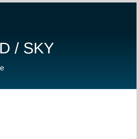
ND / SKY
me