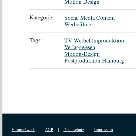
Motion Design
Social Media Content
Kategorie:
Werbefilme
TV Werbefilmproduktion
Tags:
Verlagswesen
Motion-Design
Postproduktion Hamburg
Hummelwerk
|
AGB
|
Datenschutz
|
Impressum