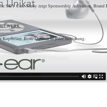
ie SKY Case Study zeigt Sponsorship Activation, Brand P
UMMELWERK.
r-Kopfhörer. Beste Qualität in jeder Beziehung.