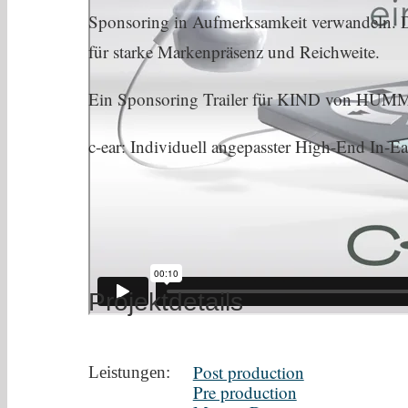
Sponsoring in Aufmerksamkeit verwandeln. D
für starke Markenpräsenz und Reichweite.
Ein Sponsoring Trailer für KIND von H
c-ear: Individuell angepasster High-End In-Ea
Projektdetails
Post production
Leistungen:
Pre production